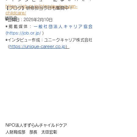
https://job.or.jp/interview/suzuran-
【ブログ】研修担当今日も奮闘中！
childcare/
補助金
◉
公開日：2025年2月10日
◉掲載媒体：
一般社団法人キャリア協会
(
https://job.or.jp/
 )
◉
インタビュー作成：ユニークキャリア株式会社
（
https://unique-career.co.jp
）
NPO法人すずらんチャイルドケア
人財育成部　部長　太田宏彰