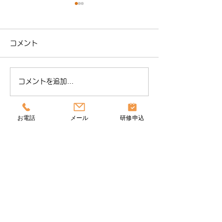
コメント
コメントを追加…
去年のやり方が通用しな
その暑さ対策、
い｜処遇改善等加算セミ
まま」になって
お電話
メール
研修申込
ナー 全6講座を、オンデ
か？【熱中症対
保育士等研修すずらんチャイルドケアでは、
マンドで開講しました
セミナーのご紹
保育士等キャリアアップ研修を実施していま
す
保育士等研
修
すずらんチャイルドケア
（すずらんぽーと）
〒250-0862