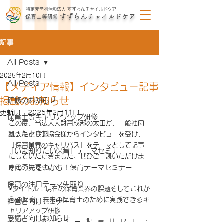
特定非営利活動法
人
すずらんチャイルドケア
すずらんチャイルドケア
保育士等研
修
記事
All Posts
2025年2月10日
All Posts
【メディア情報】インタビュー記事
掲載のお知らせ
研修のお知らせ
更新日：
2025年2月11日
保育士等キャリアアップ研修
この度、当法人人財育成部の太田が、一般社団
困ったときは
法人キャリア協会様からインタビューを受け、
「保育業界のキャリパス」をテーマとして記事
「いま知りたい保育」テーマセミナー
にしていただきました。ぜひご一読いただけま
すと幸いです。
時代の先をつかむ！保育テーマセミナー
保育の注目テーマ先取り
◉タイトル：
現在の保育業界の課題そしてこれか
らの保育、未来の保育士のために実践できるキ
経営者向けセミナー
ャリアアップ研修
受講者向けお知らせ
◉インタビュー記事ＵＲＬ：