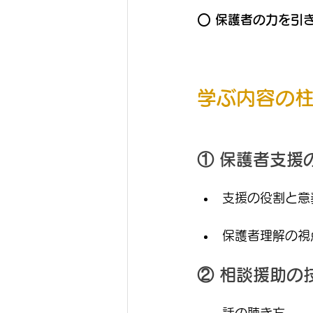
⭕ 
保護者の力を引
学ぶ内容の
① 保護者支援
支援の役割と意
保護者理解の視
② 相談援助の