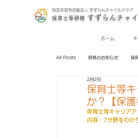
特定非営利活動法
人
すずらんチャイルドケア
すずらんチャ
保育士等研
修
ホーム
キ
All Posts
研修のお知らせ
保
2月2日
時代の先をつかむ！保育テーマセミ
保育士等キ
か？【保護
【ブログ】研修担当今日も奮闘中！
保育士等キャリアア
内容・7分野をわか