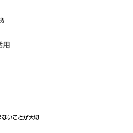
携
活用
まないことが大切