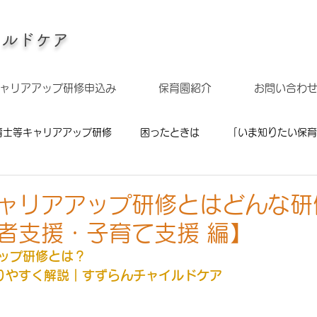
イルドケア
ャリアアップ研修申込み
保育園紹介
お問い合わ
育士等キャリアアップ研修
困ったときは
「いま知りたい保育
ナー
保育の注目テーマ先取り
経営者向けセミナー
受
ャリアアップ研修とはどんな研
者支援・子育て支援 編】
補助金
ップ研修とは？
りやすく解説｜すずらんチャイルドケア