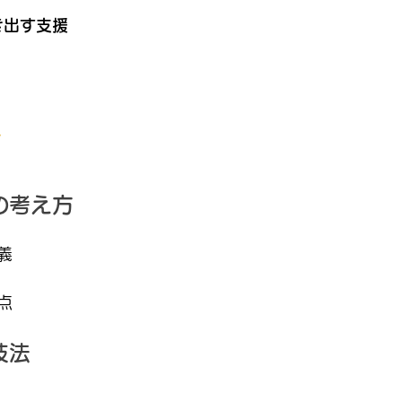
き出す支援
柱
の考え方
義
点
技法